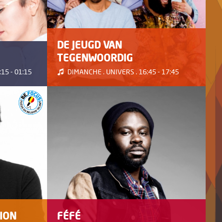
DE JEUGD VAN
TEGENWOORDIG
15 - 01:15
DIMANCHE . UNIVERS . 16:45 - 17:45
ION
FÉFÉ