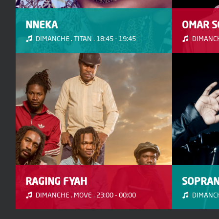
NNEKA
OMAR S
DIMANCHE . TITAN . 18:45 - 19:45
DIMANCHE
RAGING FYAH
SOPRA
DIMANCHE . MOVE . 23:00 - 00:00
DIMANCHE