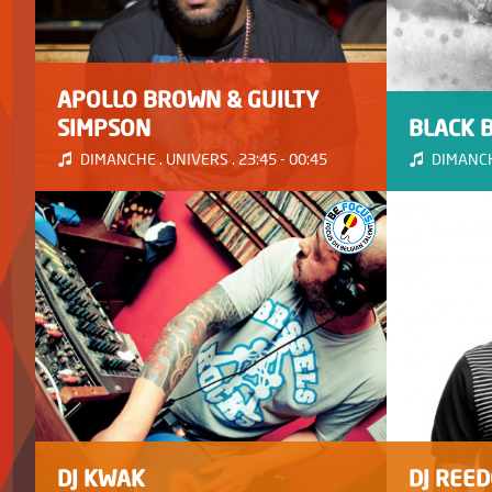
APOLLO BROWN & GUILTY
SIMPSON
BLACK 
DIMANCHE . UNIVERS . 23:45 - 00:45
DIMANCHE
DJ KWAK
DJ REE