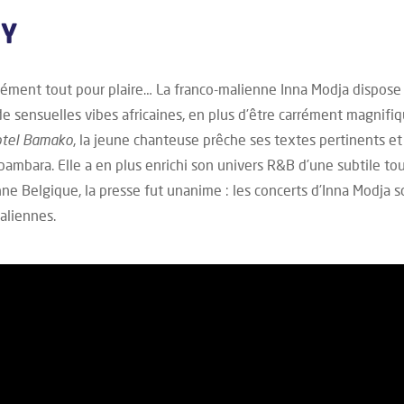
HY
dément tout pour plaire… La franco-malienne Inna Modja dispos
de sensuelles vibes africaines, en plus d’être carrément magnifiq
tel Bamako
, la jeune chanteuse prêche ses textes pertinents e
t bambara. Elle a en plus enrichi son univers R&B d’une subtile to
ne Belgique, la presse fut unanime : les concerts d’Inna Modja s
maliennes.