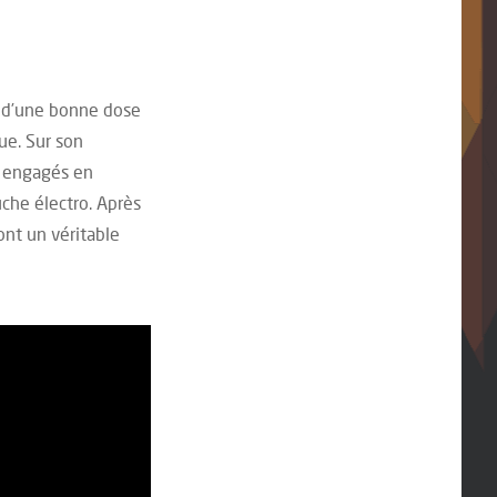
e d’une bonne dose
ue. Sur son
t engagés en
uche électro. Après
ont un véritable