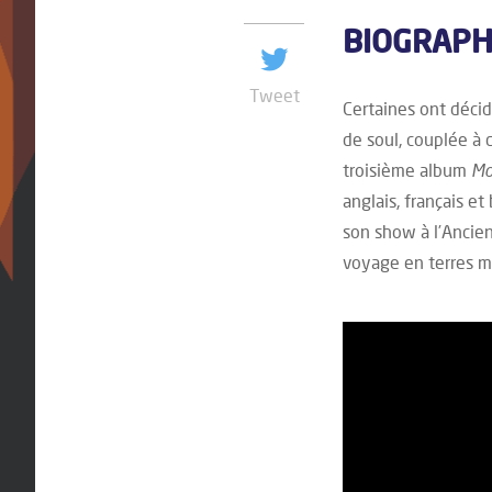
BIOGRAP
Tweet
Certaines ont déci
de soul, couplée à 
troisième album
Mo
anglais, français e
son show à l’Ancien
voyage en terres 