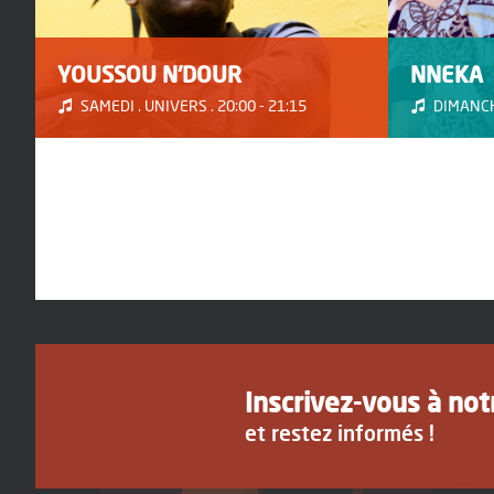
YOUSSOU N'DOUR
NNEKA
SAMEDI . UNIVERS . 20:00 - 21:15
DIMANCHE
Inscrivez-vous à no
et restez informés !