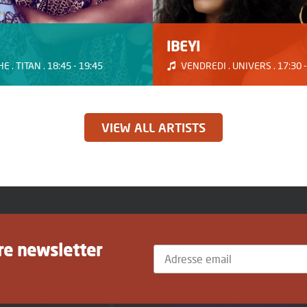
IBEYI
 . TITAN . 18:45 - 19:45
VENDREDI . UNIVERS . 17:30 -
VIEW ALL ARTISTS
tre newsletter