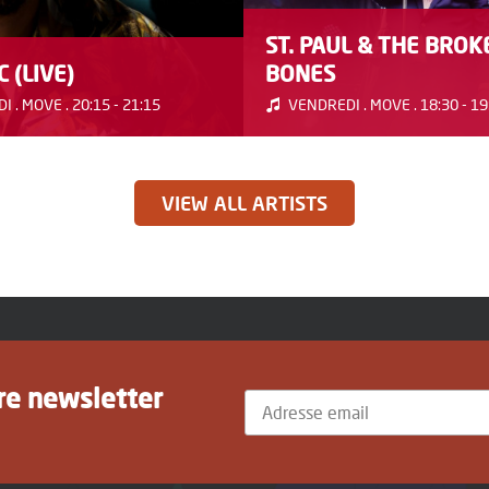
ST. PAUL & THE BROK
 (LIVE)
BONES
 . MOVE . 20:15 - 21:15
VENDREDI . MOVE . 18:30 - 19
VIEW ALL ARTISTS
tre newsletter