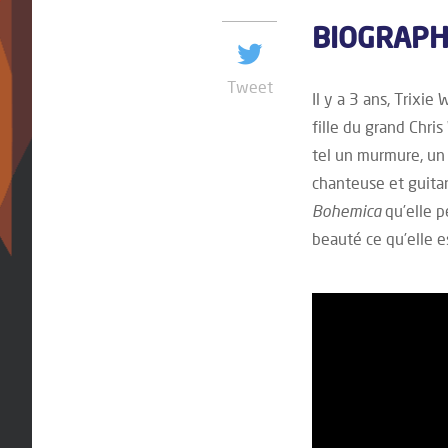
BIOGRAP
Tweet
Il y a 3 ans, Trixie
fille du grand Chri
tel un murmure, un
chanteuse et guita
Bohemica
qu’elle p
beauté ce qu’elle es