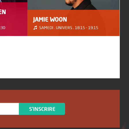
EN
JAMIE WOON
:30
SAMEDI . UNIVERS . 18:15 - 19:15
S'INSCRIRE