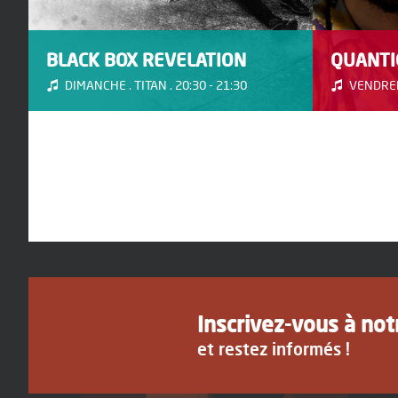
BLACK BOX REVELATION
QUANTIC
DIMANCHE . TITAN . 20:30 - 21:30
VENDREDI
Inscrivez-vous à no
et restez informés !