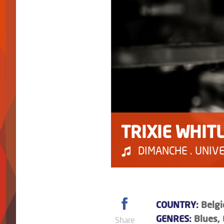
TRIXIE WHIT
DIMANCHE . UNIVER
COUNTRY:
Belg
GENRES:
Blues, 
Share