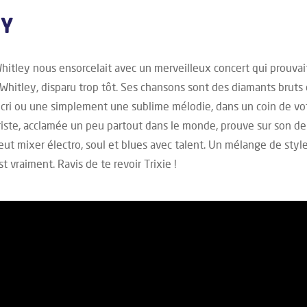
HY
 Whitley nous ensorcelait avec un merveilleux concert qui prouvait
s Whitley, disparu trop tôt. Ses chansons sont des diamants bruts 
 cri ou une simplement une sublime mélodie, dans un coin de vot
riste, acclamée un peu partout dans le monde, prouve sur son d
eut mixer électro, soul et blues avec talent. Un mélange de style
t vraiment. Ravis de te revoir Trixie !