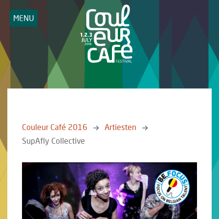
MENU
Couleur Café 2016
Artiesten
SupAfly Collective