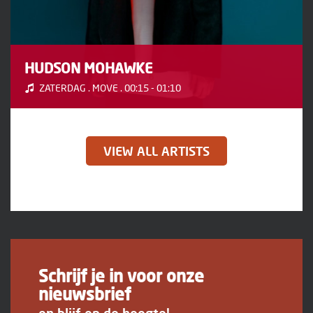
HUDSON MOHAWKE
ZATERDAG . MOVE . 00:15 - 01:10
VIEW ALL ARTISTS
Schrijf je in voor onze
nieuwsbrief