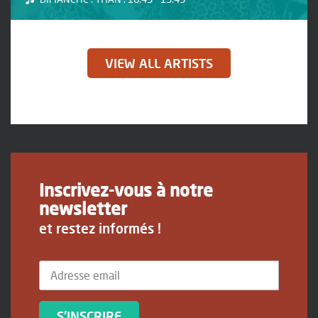
VIEW ALL ARTISTS
Inscrivez-vous à notre
newsletter
et restez informés !
S'INSCRIRE