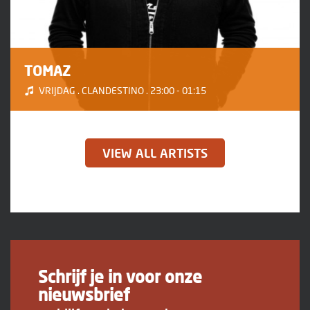
TOMAZ
VRIJDAG . CLANDESTINO . 23:00 - 01:15
VIEW ALL ARTISTS
Schrijf je in voor onze
nieuwsbrief